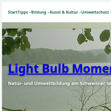
Zum
Inhalt
Start
Tipps
Bildung
Kunst & Kultur
Umweltschutz
springen
Light Bulb Mome
Natur- und Umweltbildung am Schweriner S