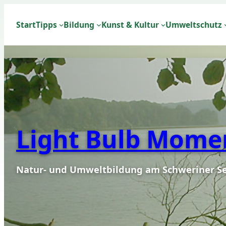
Zum
Inhalt
Start
Tipps
Bildung
Kunst & Kultur
Umweltschutz
springen
Light Bulb Mome
Natur- und Umweltbildung am Schweriner S