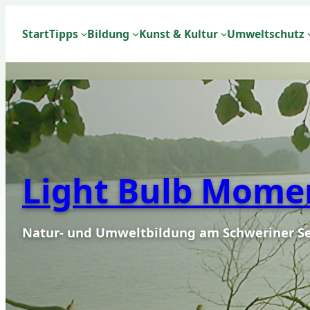
Zum
Inhalt
Start
Tipps
Bildung
Kunst & Kultur
Umweltschutz
springen
Light Bulb Mome
Natur- und Umweltbildung am Schweriner S