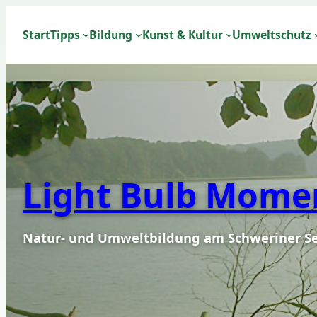
Zum
Inhalt
Start
Tipps
Bildung
Kunst & Kultur
Umweltschutz
springen
Light Bulb Mome
Natur- und Umweltbildung am Schweriner S